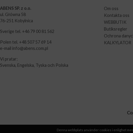
ABENS SP. z o.o.
Om oss
ul. Główna 58
Kontakta oss
76-251 Kobylnica
WEBBUTIK
Butiksregler
Sverige tel. +46 79 00 81 562
Ochrona dany
Polen tel. +48 507 57 69 14
KALKYLATOR
e-mail info@abens.com.pl
Vi pratar:
Svenska, Engelska, Tyska och Polska
Co
Denna webbplats använder cookies i enlighet med d