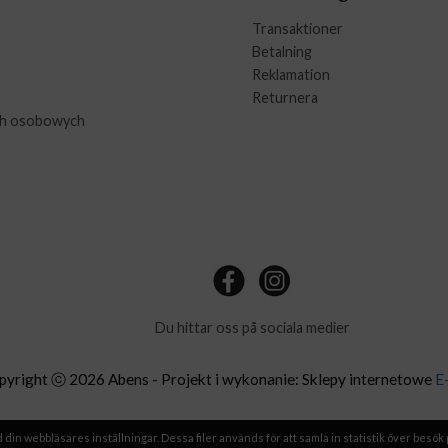
Transaktioner
Betalning
Reklamation
Returnera
ch osobowych
Du hittar oss på sociala medier
pyright ⓒ 2026 Abens - Projekt i wykonanie: Sklepy internetowe
E
in webbläsares inställningar. Dessa filer används för att samla in statistik över besök