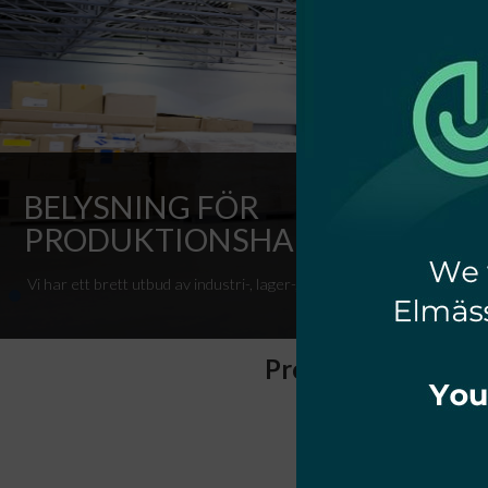
BELYSNING FÖR
PRODUKTIONSHALLAR
Vi har ett brett utbud av industri-, lager-, väg- och kontorsbelysning.
Producent av indus