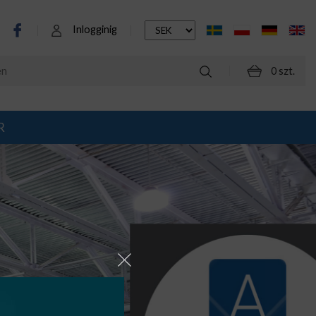
Inlogginig
0 szt.
R