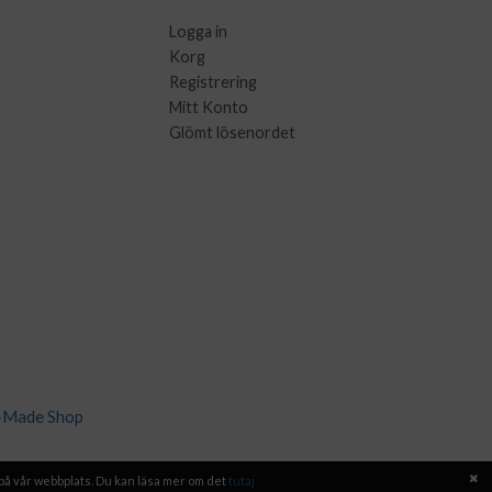
Logga in
Korg
Registrering
Mitt Konto
Glömt lösenordet
-Made Shop
 på vår webbplats. Du kan läsa mer om det
tutaj