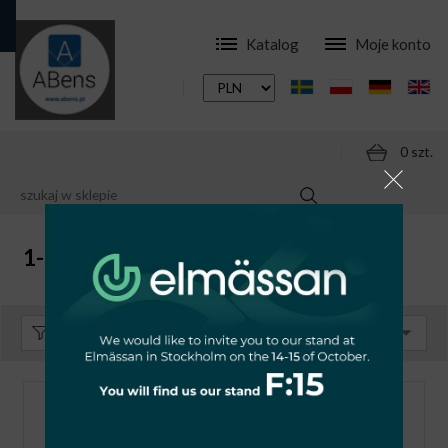
Katalog
Moje konto
0 szt.
SKLEP
APARATURA
STYCZNIKI
1-POLOWE
1-POLOWE
Sortuj:
Domyślnie