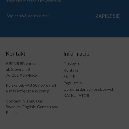
i bądź na bieżąco z nowościami
Kontakt
Informacje
ABENS SP. z o.o.
O sklepie
ul. Główna 58
Kontakt
76-251 Kobylnica
SKLEP
Regulamin
Polska tel. +48 507 57 69 14
Ochrona danych osobowych
e-mail info@abens.com.pl
KALKULATOR
Contact in language:
Swedish, English, German and
Polish