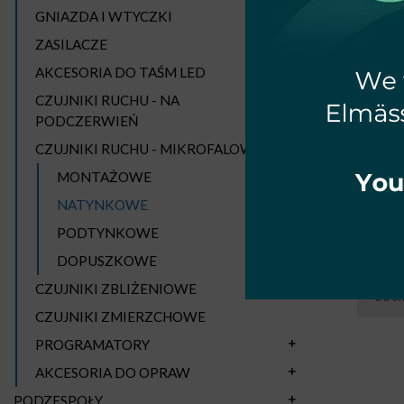
GNIAZDA I WTYCZKI
ZASILACZE
AKCESORIA DO TAŚM LED
CZUJNIKI RUCHU - NA
PODCZERWIEŃ
CZUJNIKI RUCHU - MIKROFALOWE
CZU
IP
MONTAŻOWE
NATYNKOWE
PODTYNKOWE
DOPUSZKOWE
CZUJNIKI ZBLIŻENIOWE
Stro
CZUJNIKI ZMIERZCHOWE
PROGRAMATORY
AKCESORIA DO OPRAW
PODZESPOŁY