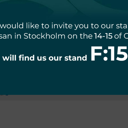
JNIK OBECNOŚCI 360*
CZUJNIK MIKROFALOWY
20 NATYNKOWY BIAŁY
800W 360* IP20 OKRĄGŁY
1
BIAŁY
122,88
zł
78,60
zł
1
na: