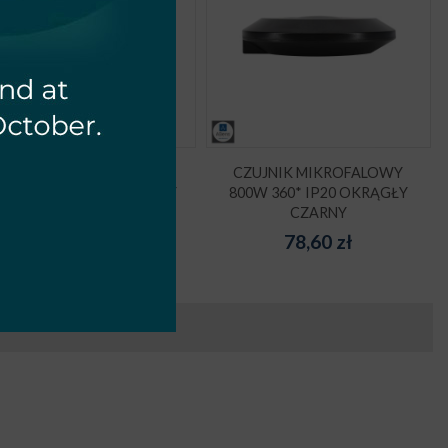
CZUJNIK MIKROFALOWY
CZUJNIK MIKROFALOWY
200W 360* IP20 OKRĄGŁY
800W 360* IP20 OKRĄGŁY
BIAŁY
CZARNY
78,60
zł
78,60
zł