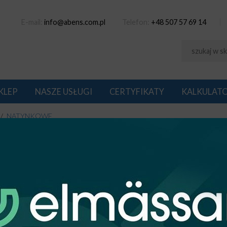
E-mail:
info@abens.com.pl
Telefon:
+48 507 57 69 14
KLEP
NASZE USŁUGI
CERTYFIKATY
KALKULAT
NATYNKOWE
TYNKOWE
1
na: