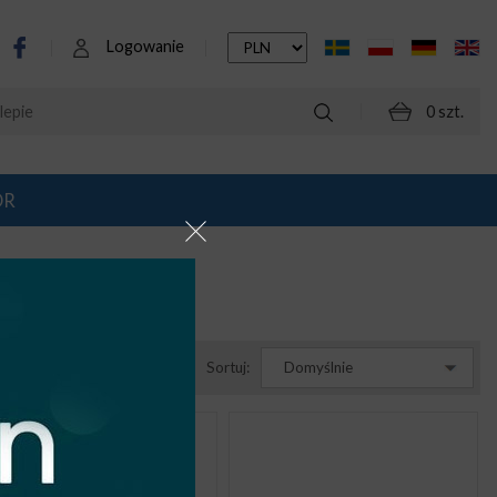
Logowanie
0 szt.
OR
Sortuj:
Domyślnie