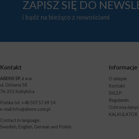
ZAPISZ SIĘ DO NEWS
i bądź na bieżąco z nowościami
Kontakt
Informacje
ABENS SP. z o.o.
O sklepie
ul. Główna 58
Kontakt
76-251 Kobylnica
SKLEP
Regulamin
Polska tel. +48 507 57 69 14
Ochrona dany
e-mail info@abens.com.pl
KALKULATOR
Contact in language:
Swedish, English, German and Polish