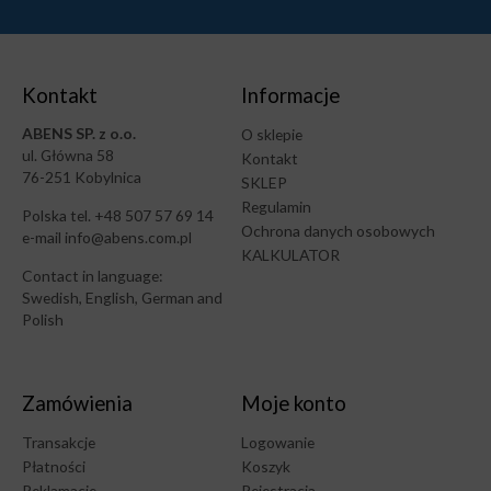
Kontakt
Informacje
ABENS SP. z o.o.
O sklepie
ul. Główna 58
Kontakt
76-251 Kobylnica
SKLEP
Regulamin
Polska tel. +48 507 57 69 14
Ochrona danych osobowych
e-mail info@abens.com.pl
KALKULATOR
Contact in language:
Swedish, English, German and
Polish
Zamówienia
Moje konto
Transakcje
Logowanie
Płatności
Koszyk
Reklamacje
Rejestracja