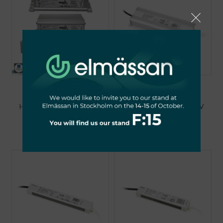
ZASILACZ
ZASILACZ
ELEKTRONICZNY LED
ELEKTRONICZNY LED
HERMETYCZNY IP68 12V
HERMETYCZNY IP68 12V
150W
100W
280,26
zł
226,32
zł