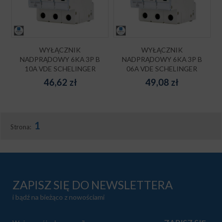
WYŁĄCZNIK
WYŁĄCZNIK
NADPRĄDOWY 6KA 3P B
NADPRĄDOWY 6KA 3P B
10A VDE SCHELINGER
06A VDE SCHELINGER
46,62
zł
49,08
zł
1
Strona:
ZAPISZ SIĘ DO NEWSLETTERA
i bądź na bieżąco z nowościami