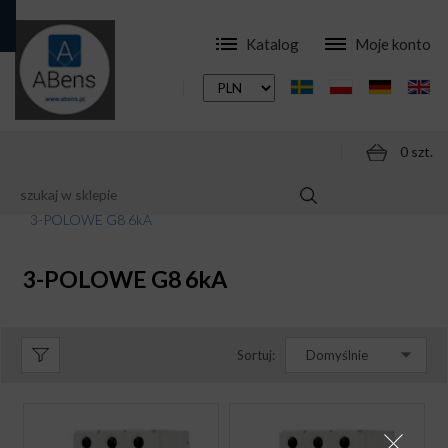
Katalog
Moje konto
0 szt.
SKLEP
APARATURA
WYŁĄCZNIKI NADPRĄDOWE
3-POLOWE G8 6kA
3-POLOWE G8 6kA
Sortuj:
Domyślnie