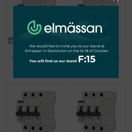
WYŁĄCZNIK
WYŁĄCZNIK
NADPRĄDOWY 6KA 3P C
NADPRĄDOWY 6KA 3P C
63A VDE SCHELINGER
50A VDE SCHELINGER
49,08
zł
49,08
zł