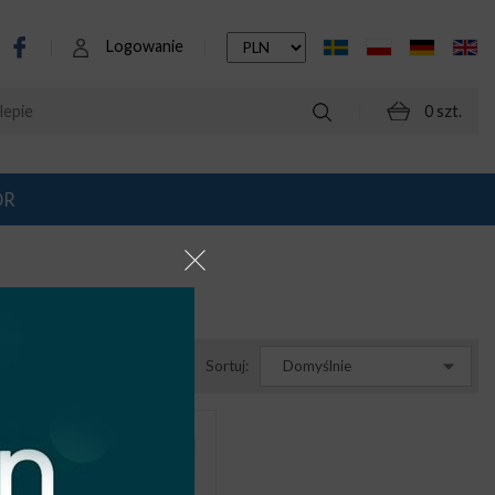
Logowanie
0 szt.
OR
Sortuj:
Domyślnie