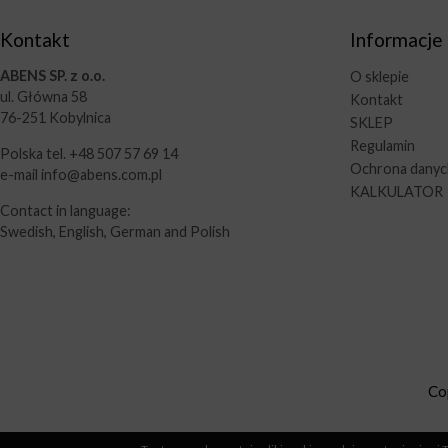
Kontakt
Informacje
ABENS SP. z o.o.
O sklepie
ul. Główna 58
Kontakt
76-251 Kobylnica
SKLEP
Regulamin
Polska tel. +48 507 57 69 14
Ochrona dany
e-mail info@abens.com.pl
KALKULATOR
Contact in language:
Swedish, English, German and Polish
Co