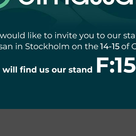
WYŁĄCZNIK
WYŁĄCZNIK
ICOWOPRĄDOWY A 4P
RÓŻNICOWOPRĄDOWY A 4P
R
A 30mA SCHELINGER
40A 30mA SCHELINGER
172,20
zł
166,05
zł
1
na: