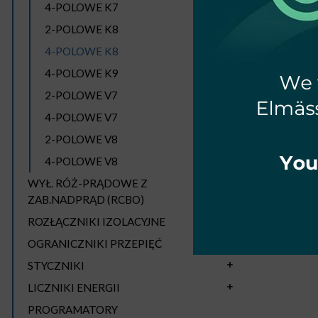
4-POLOWE K7
2-POLOWE K8
4-POLOWE K8
4-POLOWE K9
2-POLOWE V7
4-POLOWE V7
RÓŻN
2-POLOWE V8
63
4-POLOWE V8
WYŁ. RÓŻ-PRĄDOWE Z
ZAB.NADPRĄD (RCBO)
ROZŁĄCZNIKI IZOLACYJNE
Stro
OGRANICZNIKI PRZEPIĘĆ
STYCZNIKI
LICZNIKI ENERGII
PROGRAMATORY