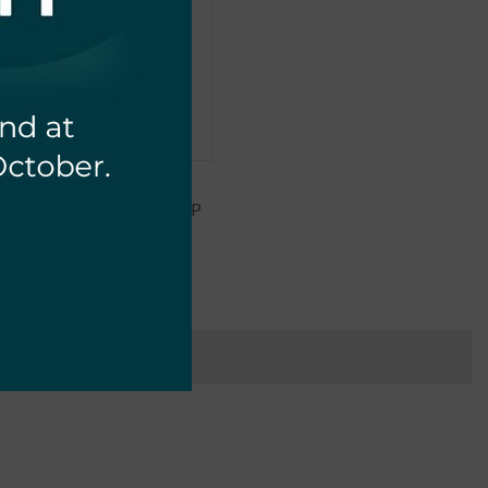
WYŁĄCZNIK
ÓŻNICOWOPRĄDOWY A 4P
25A 30mA SCHELINGER
159,90
zł