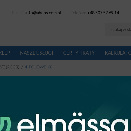
E-mail:
info@abens.com.pl
Telefon:
+48 507 57 69 14
KLEP
NASZE USŁUGI
CERTYFIKATY
KALKULAT
E (RCCB)
4-POLOWE K8
OLOWE K8
1
na: