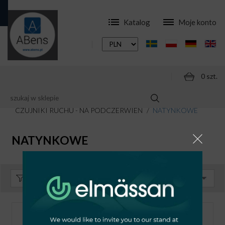
Katalog
Moje konto
0 szt.
SKLEP
AKCESORIA
CZUJNIKI RUCHU - NA PODCZERWIEŃ
NATYNKOWE
NATYNKOWE
Sortuj:
Domyślnie