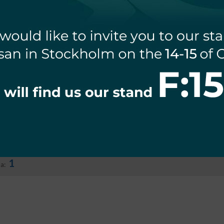
TAŚMA
MOWULKANIZUJĄCA
19X5mX.0.76
20,30
zł
1
na: