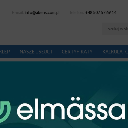
E-mail:
info@abens.com.pl
Telefon:
+48 507 57 69 14
KLEP
NASZE USŁUGI
CERTYFIKATY
KALKULAT
MOWULKANIZUJĄCE
MY SAMOWULKANIZUJĄCE
1
na: