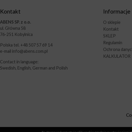
Kontakt
Informacje
ABENS SP. z o.o.
O sklepie
ul. Główna 58
Kontakt
76-251 Kobylnica
SKLEP
Regulamin
Polska tel. +48 507 57 69 14
Ochrona dany
e-mail info@abens.com.pl
KALKULATOR
Contact in language:
Swedish, English, German and Polish
Co