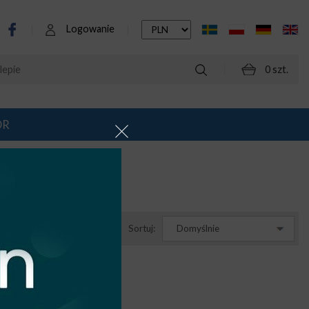
Logowanie
0 szt.
OR
Sortuj:
Domyślnie