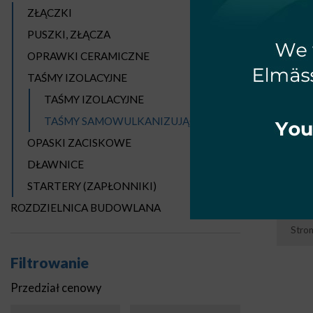
ZŁĄCZKI
PUSZKI, ZŁĄCZA
OPRAWKI CERAMICZNE
TAŚMY IZOLACYJNE
TAŚMY IZOLACYJNE
TAŚMY SAMOWULKANIZUJĄCE
SA
OPASKI ZACISKOWE
DŁAWNICE
STARTERY (ZAPŁONNIKI)
ROZDZIELNICA BUDOWLANA
Stro
Filtrowanie
Przedział cenowy