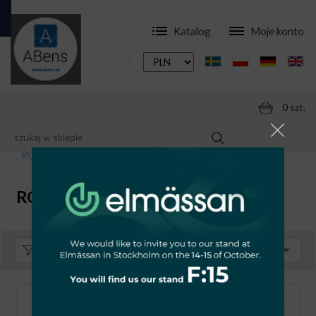
Katalog
Moje konto
0 szt.
SKLEP
APARATURA
TECHNIKA SOLARNA-PV
ROZŁĄCZNIKI IZOLACYJNE R9
ROZŁĄCZNIKI IZOLACYJNE R9
Sortuj:
Domyślnie