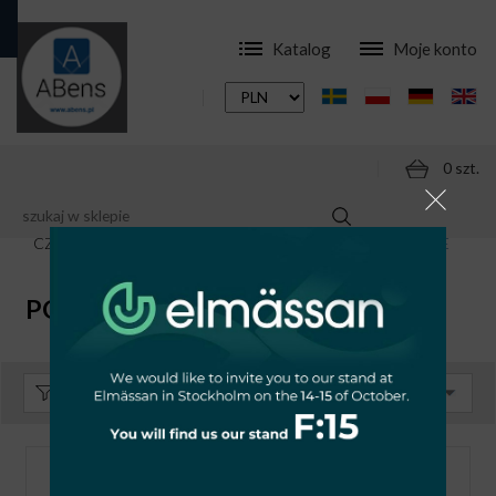
Katalog
Moje konto
0 szt.
SKLEP
AKCESORIA
CZUJNIKI RUCHU - NA PODCZERWIEŃ
PODTYNKOWE
PODTYNKOWE
Sortuj:
Domyślnie