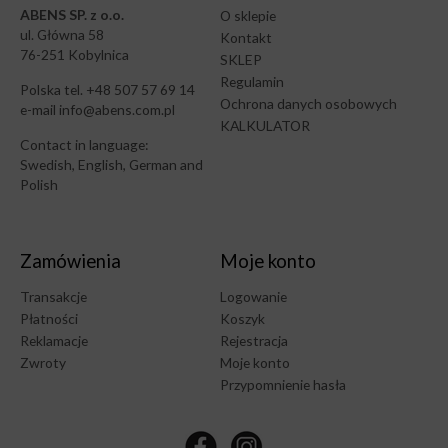
ABENS SP. z o.o.
O sklepie
ul. Główna 58
Kontakt
76-251 Kobylnica
SKLEP
Regulamin
Polska tel. +48 507 57 69 14
Ochrona danych osobowych
e-mail info@abens.com.pl
KALKULATOR
Contact in language:
Swedish, English, German and
Polish
Zamówienia
Moje konto
Transakcje
Logowanie
Płatności
Koszyk
Reklamacje
Rejestracja
Zwroty
Moje konto
Przypomnienie hasła