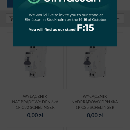
Sortuj:
Domyślnie
WYŁĄCZNIK
WYŁĄCZNIK
NADPRĄDOWY DPN 6kA
NADPRĄDOWY DPN 6kA
1P C32 SCHELINGER
1P C25 SCHELINGER
0,00
zł
0,00
zł