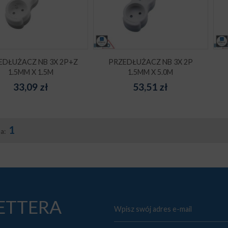
EDŁUŻACZ NB 3X 2P+Z
PRZEDŁUŻACZ NB 3X 2P
1.5MM X 1.5M
1.5MM X 5.0M
33,09
zł
53,51
zł
1
na:
LETTERA