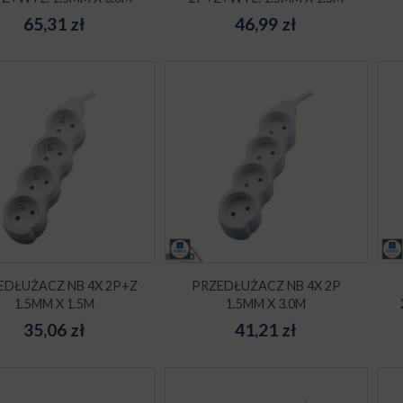
65,31
zł
46,99
zł
EDŁUŻACZ NB 4X 2P+Z
PRZEDŁUŻACZ NB 4X 2P
1.5MM X 1.5M
1.5MM X 3.0M
35,06
zł
41,21
zł