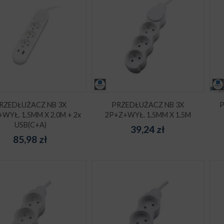
RZEDŁUŻACZ NB 3X
PRZEDŁUŻACZ NB 3X
P
WYŁ. 1.5MM X 2.0M + 2x
2P+Z+WYŁ. 1.5MM X 1.5M
USB(C+A)
39,24
zł
85,98
zł