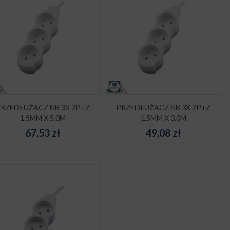
RZEDŁUŻACZ NB 3X 2P+Z
PRZEDŁUŻACZ NB 3X 2P+Z
1.5MM X 5.0M
1.5MM X 3.0M
67,53
zł
49,08
zł