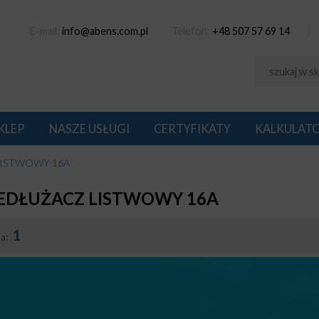
E-mail:
info@abens.com.pl
Telefon:
+48 507 57 69 14
KLEP
NASZE USŁUGI
CERTYFIKATY
KALKULAT
LISTWOWY 16A
EDŁUŻACZ LISTWOWY 16A
1
na: