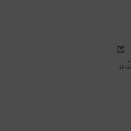
P
2P+Z+