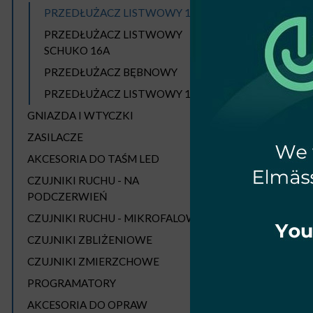
PRZEDŁUŻACZ LISTWOWY 16A
PRZEDŁUŻACZ LISTWOWY
SCHUKO 16A
PRZEDŁUŻACZ BĘBNOWY
PRZEDŁUŻACZ LISTWOWY 10A
GNIAZDA I WTYCZKI
P
2P+
ZASILACZE
AKCESORIA DO TAŚM LED
CZUJNIKI RUCHU - NA
PODCZERWIEŃ
CZUJNIKI RUCHU - MIKROFALOWE
CZUJNIKI ZBLIŻENIOWE
CZUJNIKI ZMIERZCHOWE
PROGRAMATORY
AKCESORIA DO OPRAW