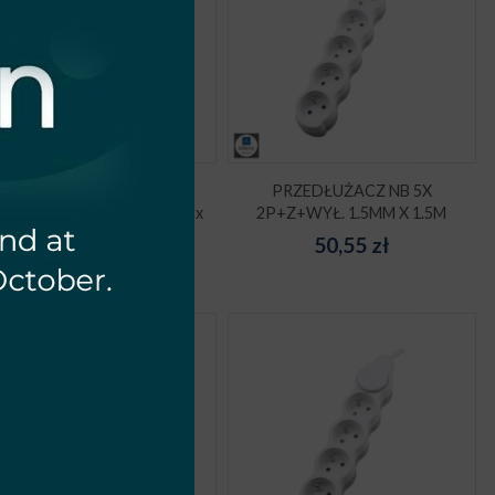
PRZEDŁUŻACZ NB 5X
PRZEDŁUŻACZ NB 5X
+Z+WYŁ. 1.5MM X 2.0M + 2x
2P+Z+WYŁ. 1.5MM X 1.5M
USB(C+A)
50,55
zł
92,25
zł