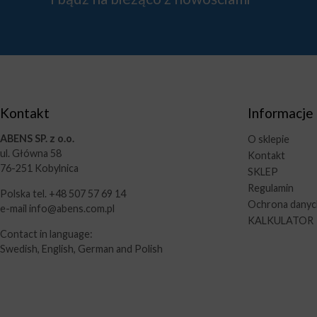
Kontakt
Informacje
ABENS SP. z o.o.
O sklepie
ul. Główna 58
Kontakt
76-251 Kobylnica
SKLEP
Regulamin
Polska tel. +48 507 57 69 14
Ochrona dany
e-mail info@abens.com.pl
KALKULATOR
Contact in language:
Swedish, English, German and Polish