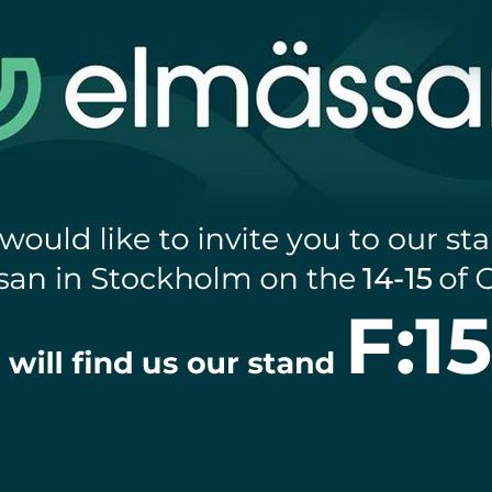
RZEDŁUŻACZ NB 5X
PRZEDŁUŻACZ NB 5X
Z+WYŁ. 1.5MM X 5.0M
2P+Z+WYŁ. 1.5MM X 3.0M
2P
92,25
zł
61,38
zł