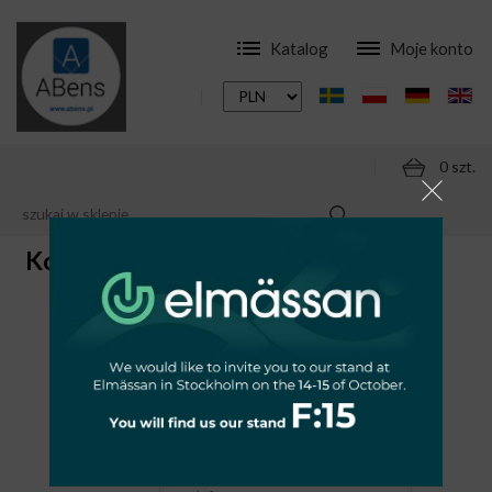
Katalog
Moje konto
0 szt.
Kontakt
Kontakt
Imię i
nazwisko
(firma):
Twój adres
e-mail: