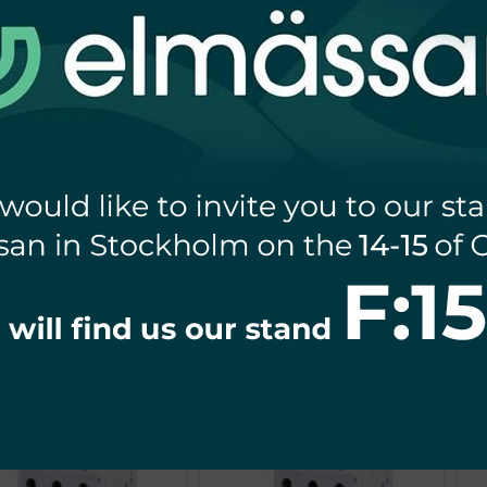
ĄCZNIK NADPRĄDOWY
WYŁĄCZNIK NADPRĄDOWY
W
10KA 3P C 63A VDE
10KA 3P C 50A VDE
SCHELINGER
SCHELINGER
59,84
zł
59,84
zł