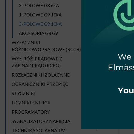
3-POLOWE G8 6kA
1-POLOWE G9 10kA
3-POLOWE G9 10kA
AKCESORIA G8 G9
WYŁĄCZNIKI
RÓŻNICOWOPRĄDOWE (RCCB)
WYŁ
WYŁ. RÓŻ-PRĄDOWE Z
ZAB.NADPRĄD (RCBO)
ROZŁĄCZNIKI IZOLACYJNE
OGRANICZNIKI PRZEPIĘĆ
STYCZNIKI
LICZNIKI ENERGII
PROGRAMATORY
SYGNALIZATORY NAPIĘCIA
TECHNIKA SOLARNA-PV