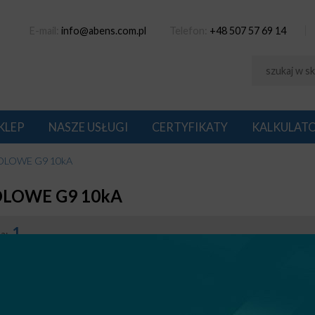
E-mail:
info@abens.com.pl
Telefon:
+48 507 57 69 14
KLEP
NASZE USŁUGI
CERTYFIKATY
KALKULAT
OLOWE G9 10kA
OLOWE G9 10kA
1
na: