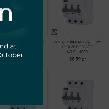
YŁĄCZNIK NADPRĄDOWY
WYŁĄCZNIK NADPRĄDOWY
10KA 3P C 40A VDE
10KA 3P C 32A VDE
SCHELINGER
SCHELINGER
59,84
zł
56,89
zł