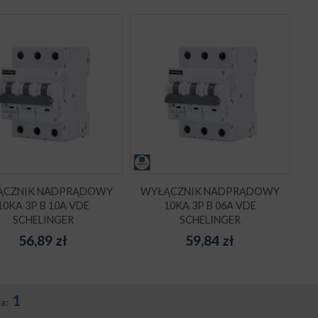
ĄCZNIK NADPRĄDOWY
WYŁĄCZNIK NADPRĄDOWY
10KA 3P B 10A VDE
10KA 3P B 06A VDE
SCHELINGER
SCHELINGER
56,89
zł
59,84
zł
1
na: