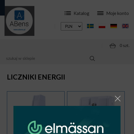
Katalog
Moje konto
0 szt.
SKLEP
APARATURA
LICZNIKI ENERGII
LICZNIKI ENERGII