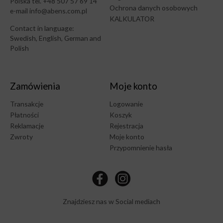
Polska tel. +48 507 57 69 14
Ochrona danych osobowych
e-mail info@abens.com.pl
KALKULATOR
Contact in language:
Swedish, English, German and
Polish
Zamówienia
Moje konto
Transakcje
Logowanie
Płatności
Koszyk
Reklamacje
Rejestracja
Zwroty
Moje konto
Przypomnienie hasła
Znajdziesz nas w Social mediach