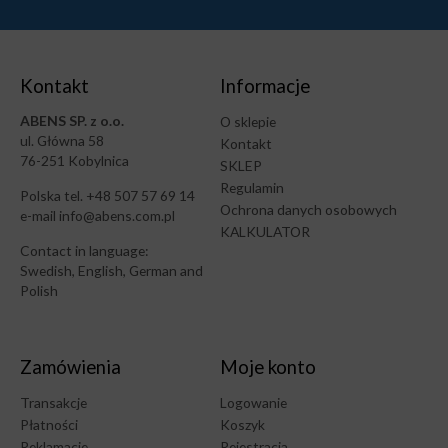
Kontakt
Informacje
ABENS SP. z o.o.
O sklepie
ul. Główna 58
Kontakt
76-251 Kobylnica
SKLEP
Regulamin
Polska tel. +48 507 57 69 14
Ochrona danych osobowych
e-mail info@abens.com.pl
KALKULATOR
Contact in language:
Swedish, English, German and
Polish
Zamówienia
Moje konto
Transakcje
Logowanie
Płatności
Koszyk
Reklamacje
Rejestracja