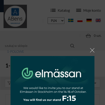
Katalog
Moje konto
0 szt.
SKLEP
APARATURA
OGRANICZNIKI PRZEPIĘĆ
1-POLOWE
1-POLOWE
Sortuj:
Domyślnie