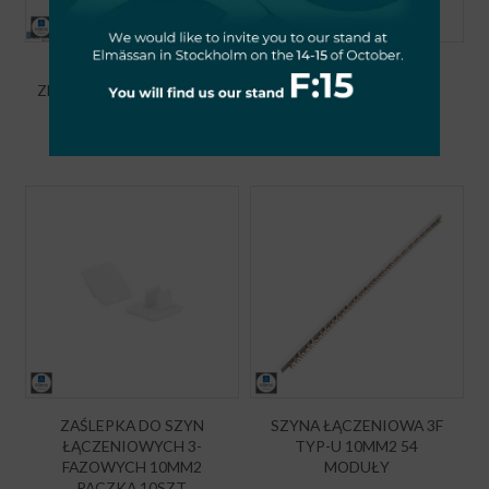
WYŁĄCZNIK
DZWONEK NA SZYNĘ
ZMIERZCHOWY 20A 2-100
230V SCHELINGER
LUX Z SONDĄ
24,60
zł
60,27
zł
ZAŚLEPKA DO SZYN
SZYNA ŁĄCZENIOWA 3F
ŁĄCZENIOWYCH 3-
TYP-U 10MM2 54
FAZOWYCH 10MM2
MODUŁY
PACZKA 10SZT.