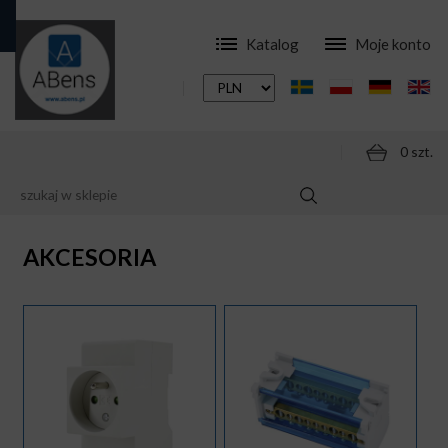
Katalog
Moje konto
0 szt.
SKLEP
APARATURA
AKCESORIA
AKCESORIA