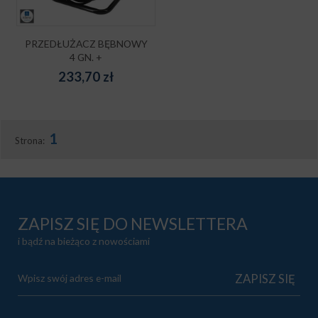
PRZEDŁUŻACZ BĘBNOWY
4 GN. +
233,70
zł
1
Strona:
ZAPISZ SIĘ DO NEWSLETTERA
i bądź na bieżąco z nowościami