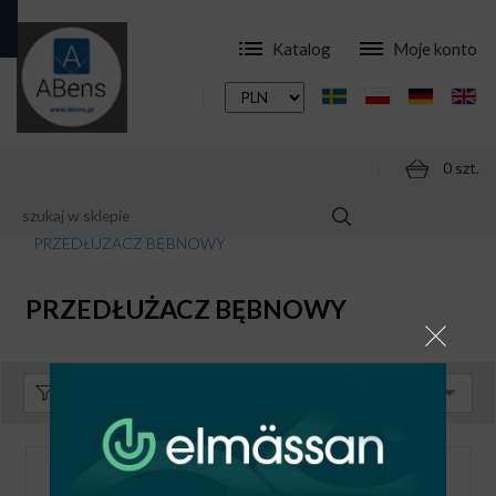
Katalog
Moje konto
0 szt.
SKLEP
AKCESORIA
PRZEDŁUŻACZE
PRZEDŁUŻACZ BĘBNOWY
PRZEDŁUŻACZ BĘBNOWY
Sortuj:
Domyślnie