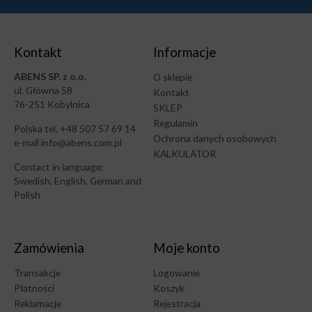
Kontakt
Informacje
ABENS SP. z o.o.
O sklepie
ul. Główna 58
Kontakt
76-251 Kobylnica
SKLEP
Regulamin
Polska tel. +48 507 57 69 14
Ochrona danych osobowych
e-mail info@abens.com.pl
KALKULATOR
Contact in language:
Swedish, English, German and
Polish
Zamówienia
Moje konto
Transakcje
Logowanie
Płatności
Koszyk
Reklamacje
Rejestracja