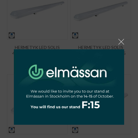
HERMETYK LED SOLIS
HERMETYK LED SOLIS
48W 4000K 5500LM IP65
36W 4000K 4000LM IP65
215,25
zł
165,93
zł