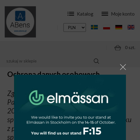
Katalog
Moje konto
0 szt.
Ochrona danych osobowych
Ochrona danych osobowych
Zgodnie z art. 13 rozporządzenia
Parlamentu Europejskiego i Rady (UE)
2016/679 z dnia 27 kwietnia 2016 r. w
sprawie ochrony osób fizycznych w związku
z przetwarzaniem danych osobowych i w
sprawie swobodnego przepływu takich