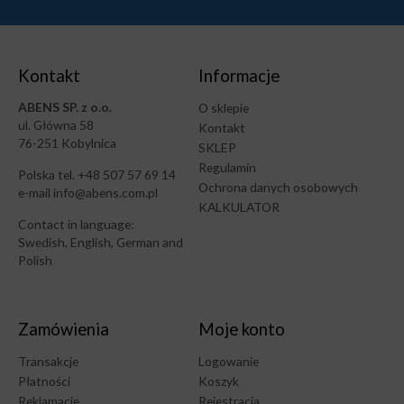
Kontakt
Informacje
ABENS SP. z o.o.
O sklepie
ul. Główna 58
Kontakt
76-251 Kobylnica
SKLEP
Regulamin
Polska tel. +48 507 57 69 14
Ochrona danych osobowych
e-mail info@abens.com.pl
KALKULATOR
Contact in language:
Swedish, English, German and
Polish
Zamówienia
Moje konto
Transakcje
Logowanie
Płatności
Koszyk
Reklamacje
Rejestracja