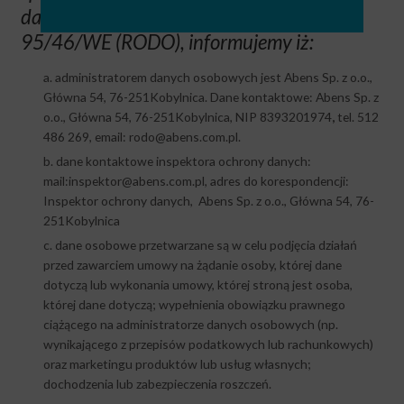
danych oraz uchylenia dyrektywy
95/46/WE (RODO), informujemy iż:
a. administratorem danych osobowych jest Abens Sp. z o.o.,
Główna 54, 76-251Kobylnica. Dane kontaktowe: Abens Sp. z
o.o., Główna 54, 76-251Kobylnica, NIP 8393201974
,
tel. 512
486 269, email: rodo@abens.com.pl.
b. dane kontaktowe inspektora ochrony danych:
mail:inspektor@abens.com.pl, adres do korespondencji:
Inspektor ochrony danych, Abens Sp. z o.o., Główna 54, 76-
251Kobylnica
c. dane osobowe przetwarzane są w celu podjęcia działań
przed zawarciem umowy na żądanie osoby, której dane
dotyczą lub wykonania umowy, której stroną jest osoba,
której dane dotyczą; wypełnienia obowiązku prawnego
ciążącego na administratorze danych osobowych (np.
wynikającego z przepisów podatkowych lub rachunkowych)
oraz marketingu produktów lub usług własnych;
dochodzenia lub zabezpieczenia roszczeń.