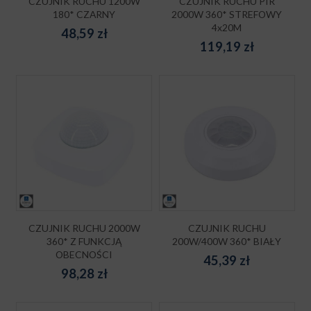
CZUJNIK RUCHU 1200W
CZUJNIK RUCHU PIR
180* CZARNY
2000W 360* STREFOWY
4x20M
48,59
zł
119,19
zł
CZUJNIK RUCHU 2000W
CZUJNIK RUCHU
360* Z FUNKCJĄ
200W/400W 360* BIAŁY
OBECNOŚCI
45,39
zł
98,28
zł