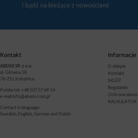
i bądź na bieżąco z nowościami
Kontakt
Informacje
ABENS SP. z o.o.
O sklepie
ul. Główna 58
Kontakt
76-251 Kobylnica
SKLEP
Regulamin
Polska tel. +48 507 57 69 14
Ochrona dany
e-mail info@abens.com.pl
KALKULATOR
Contact in language:
Swedish, English, German and Polish