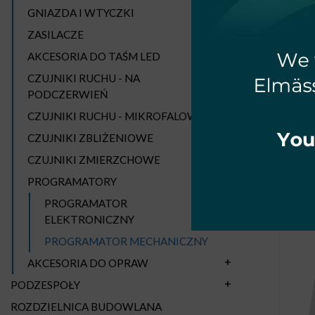
GNIAZDA I WTYCZKI
ZASILACZE
AKCESORIA DO TAŚM LED
CZUJNIKI RUCHU - NA
PODCZERWIEŃ
CZUJNIKI RUCHU - MIKROFALOWE
MEC
CZUJNIKI ZBLIŻENIOWE
CZUJNIKI ZMIERZCHOWE
PROGRAMATORY
PROGRAMATOR
ELEKTRONICZNY
PROGRAMATOR MECHANICZNY
AKCESORIA DO OPRAW
PODZESPOŁY
ROZDZIELNICA BUDOWLANA