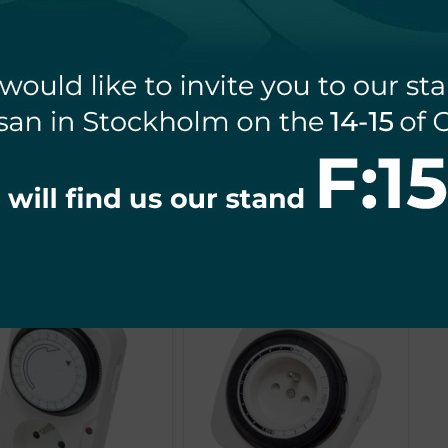
PROGRAMATOR
PROGRAMATOR
HANICZNY 7D SCHUKO
MECHANICZNY 24H SCHUKO
M
36,78
zł
36,78
zł