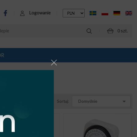
Logowanie
0 szt.
OR
Sortuj:
Domyślnie