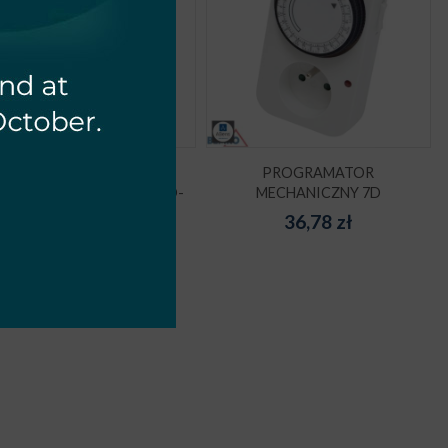
PROGRAMATOR
PROGRAMATOR
ECHANICZNY 24H SCHUKO-
MECHANICZNY 7D
MINI
36,78
zł
36,78
zł