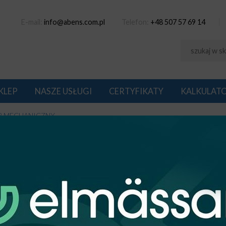
E-mail:
info@abens.com.pl
Telefon:
+48 507 57 69 14
KLEP
NASZE USŁUGI
CERTYFIKATY
KALKULAT
 MECHANICZNY
GRAMATOR MECHANICZNY
1
na: