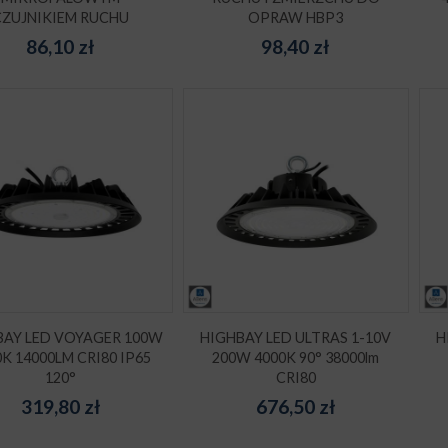
CZUJNIKIEM RUCHU
OPRAW HBP3
86,10
zł
98,40
zł
BAY LED VOYAGER 100W
HIGHBAY LED ULTRAS 1-10V
H
0K 14000LM CRI80 IP65
200W 4000K 90° 38000lm
120°
CRI80
319,80
zł
676,50
zł