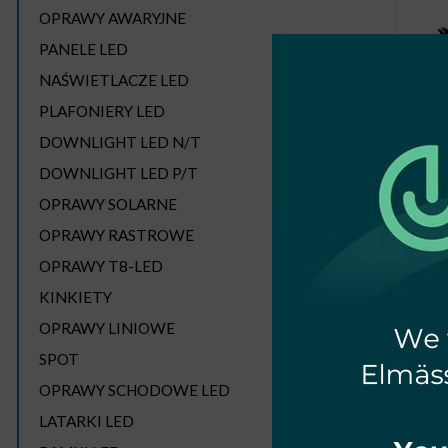
OPRAWY AWARYJNE
PANELE LED
NAŚWIETLACZE LED
PLAFONIERY LED
DOWNLIGHT LED N/T
DOWNLIGHT LED P/T
MONT
OPRAWY SOLARNE
OPRAWY RASTROWE
OPRAWY T8-LED
KINKIETY
OPRAWY LINIOWE
SPOT
OPRAWY SCHODOWE LED
LATARKI LED