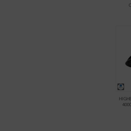
HIGH
400