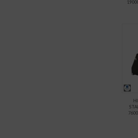
1900
H
STA
760