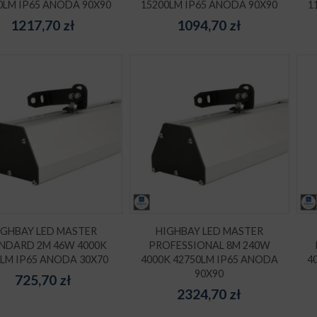
0LM IP65 ANODA 90X90
15200LM IP65 ANODA 90X90
1
1217,70
zł
1094,70
zł
IGHBAY LED MASTER
HIGHBAY LED MASTER
NDARD 2M 46W 4000K
PROFESSIONAL 8M 240W
0LM IP65 ANODA 30X70
4000K 42750LM IP65 ANODA
4
90X90
725,70
zł
2324,70
zł