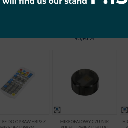
ERINGSHANDTAG TILL
SIATKA OCHRONNA DO
HBU3 100W
HIGHBAY LED HBU3/HBV2
200W
73,80
zł
95,94
zł
T RF DO OPRAW HBP3 Z
MIKROFALOWY CZUJNIK
HI
MIKROFALOWYM
RUCHU I ZMIERZCHU DO