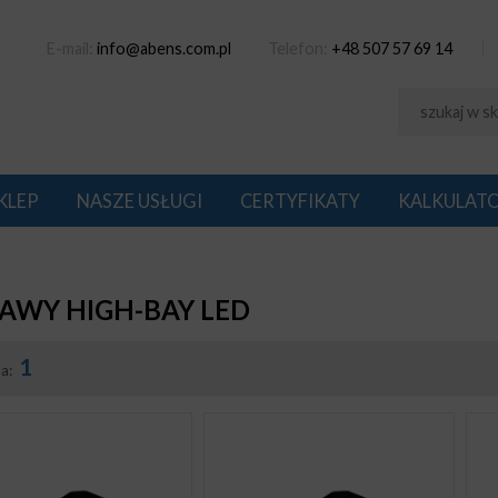
E-mail:
info@abens.com.pl
Telefon:
+48 507 57 69 14
KLEP
NASZE USŁUGI
CERTYFIKATY
KALKULAT
AWY HIGH-BAY LED
1
na: