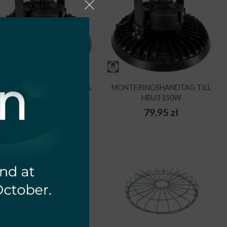
ONTERINGSHANDTAG TILL
MONTERINGSHANDTAG TILL
HBU3 200W
HBU3 150W
86,10
zł
79,95
zł