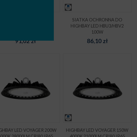
SIATKA OCHRONNA DO
SIATKA OCHRONNA DO
HIGHBAY LED HBU3/HBV2
HIGHBAY LED HBU3/HBV2
150W
100W
91,02
zł
86,10
zł
GHBAY LED VOYAGER 200W
HIGHBAY LED VOYAGER 150W
4000K 28000LM CRI80 IP65
4000K 21000LM CRI80 IP65