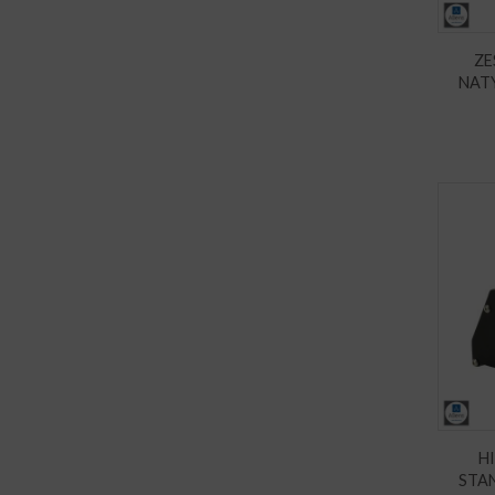
Z
NAT
H
STA