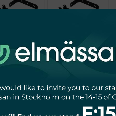
ERINGSHANDTAG TILL
MONTERINGSHANDTAG TILL
M
HBV2 200W
HBV2 100W i 150W
61,50
zł
55,35
zł