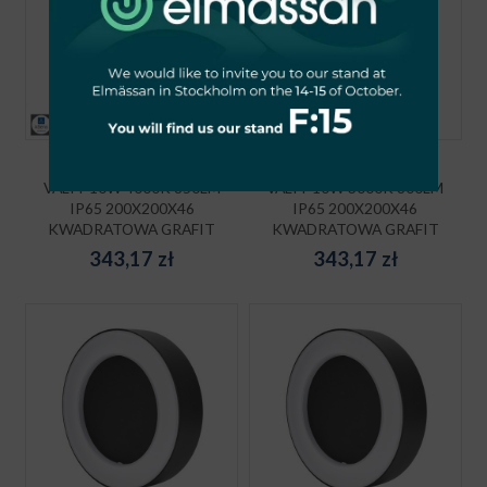
OPRAWA ELEWACYJNA
OPRAWA ELEWACYJNA
VALIT 10W 4000K 850LM
VALIT 10W 3000K 800LM
IP65 200X200X46
IP65 200X200X46
KWADRATOWA GRAFIT
KWADRATOWA GRAFIT
343,17
zł
343,17
zł