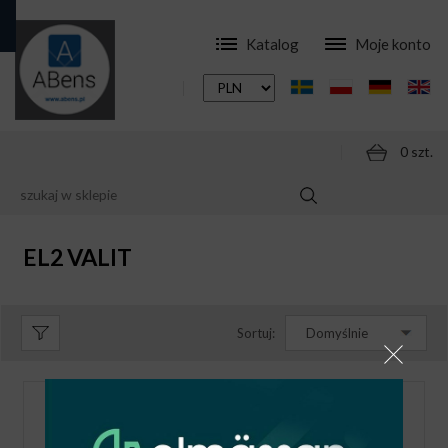
Katalog
Moje konto
0 szt.
SKLEP
OPRAWY ELEWACYJNE
EL2 VALIT
EL2 VALIT
Sortuj:
Domyślnie