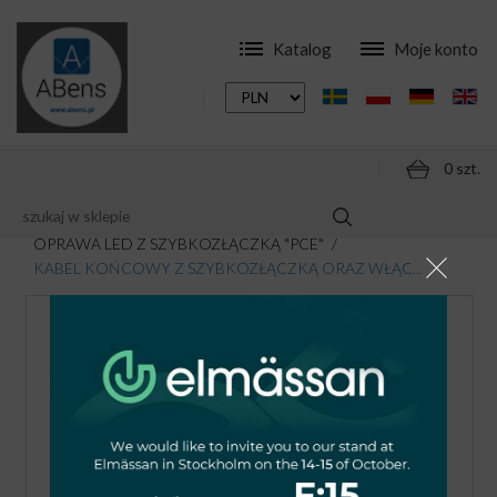
Katalog
Moje konto
0 szt.
SKLEP
ZESTAWY OŚWIETLENIOWE
OPRAWA LED Z SZYBKOZŁĄCZKĄ "PCE"
KABEL KOŃCOWY Z SZYBKOZŁĄCZKĄ ORAZ WŁĄC...