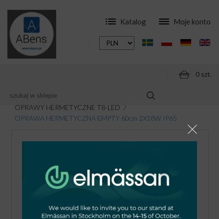
Katalog
Moje konto
0 szt.
SKLEP
OPRAWY
OPRAWY T8-LED
OPRAWY HERMETYCZNE T8-LED
OPRAWA HERMETYCZNA EMPTY 60cm 2X18W IP65