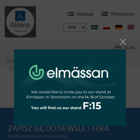
Katalog
Moje konto
0 szt.
SKLEP
OPRAWY ELEWACYJNE
EL2 VALIT
OPRAWA ELEWACYJNA VALIT 10W 4000K 850LM...
Produkt jest niedostępny w sprzedaży
ZAPISZ SIĘ DO NEWSLETTERA
i bądź na bieżąco z nowościami