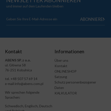
und immer auf dem Laufenden bleiben
Kontakt
Informationen
ABENS SP. z o.o.
Über uns
ul. Główna 58
Kontakt
76-251 Kobylnica
ONLINESHOP
Satzung
tel. +48 507 57 69 14
Schutz personenbezogener
e-mail info@abens.com.pl
Daten
Wir sprechen folgende
KALKULATOR
Sprachen:
Schwedisch, Englisch, Deutsch
und Polnisch