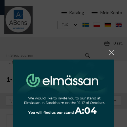
Katalog
Mein Konto
0 szt.
ONLINESHOP
MODULARE SCHALTGERÄTE
LICZNIKI ENERGII
1-FAZOWE MID
1-FAZOWE MID
Sortieren:
Standard