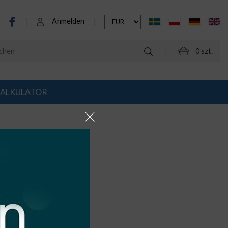
Anmelden
0 szt.
ALKULATOR