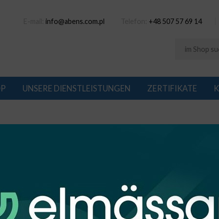
E-mail:
info@abens.com.pl
Telefon:
+48 507 57 69 14
OP
UNSERE DIENSTLEISTUNGEN
ZERTIFIKATE
K
AWY T8-LED