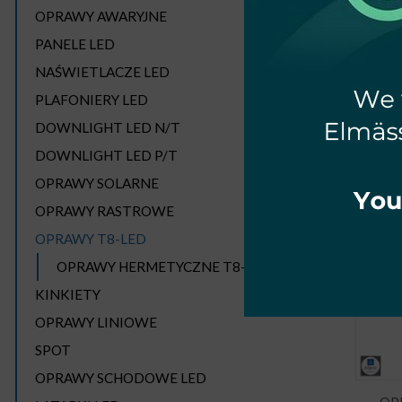
OPRAWY AWARYJNE
PANELE LED
NAŚWIETLACZE LED
HERM
PLAFONIERY LED
DOWNLIGHT LED N/T
Seite
DOWNLIGHT LED P/T
OPRAWY SOLARNE
OPRAWY RASTROWE
OPRAWY T8-LED
OPRAWY HERMETYCZNE T8-LED
KINKIETY
OPRAWY LINIOWE
SPOT
OPRAWY SCHODOWE LED