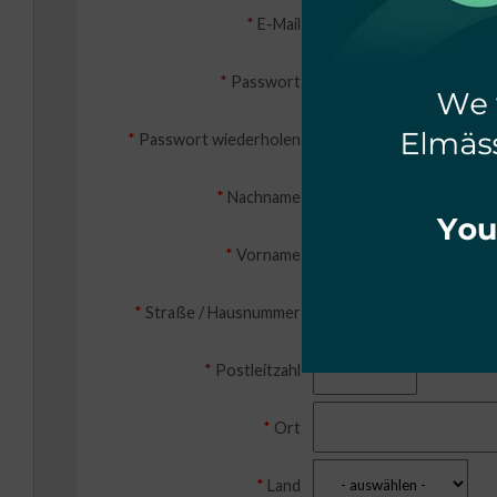
*
E-Mail
*
Passwort
*
Passwort wiederholen
*
Nachname
*
Vorname
*
Straße / Hausnummer
*
Postleitzahl
*
Ort
*
Land