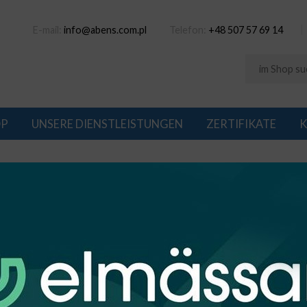
E-mail:
info@abens.com.pl
Telefon:
+48 507 57 69 14
OP
UNSERE DIENSTLEISTUNGEN
ZERTIFIKATE
K
a