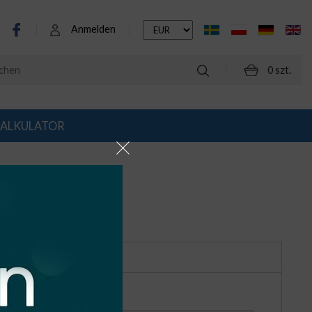
Anmelden
0 szt.
ALKULATOR