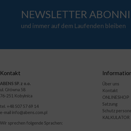
NEWSLETTER ABONNI
und immer auf dem Laufenden bleiben
Kontakt
Informatio
ABENS SP. z o.o.
Über uns
ul. Główna 58
Kontakt
76-251 Kobylnica
ONLINESHOP
Satzung
tel. +48 507 57 69 14
Schutz person
e-mail info@abens.com.pl
KALKULATOR
Wir sprechen folgende Sprachen: