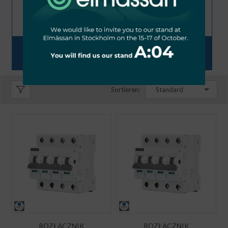
SF
SR8
Sortieren:
Standard
ROZŁĄCZNIK
ROZŁĄCZNIK