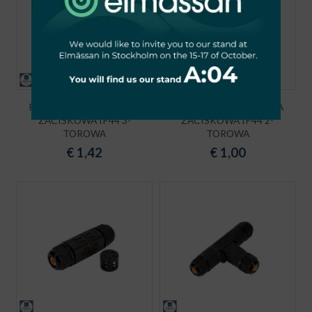
PRZELOTOWA ZŁĄCZKA
PRZELOTOWA ZŁĄCZKA
ZACISKOWA IP44 3-
ZACISKOWA IP44 2-
TOROWA
TOROWA
€
1,42
€
1,00