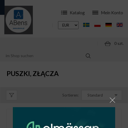
Katalog
Mein Konto
0 szt.
ONLINESHOP
KOMPONENTEN
PUSZKI, ZŁĄCZA
PUSZKI, ZŁĄCZA
Sortieren:
Standard