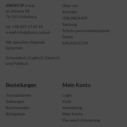
ABENS SP. z o.o.
Über uns
ul. Główna 58
Kontakt
76-251 Kobylnica
ONLINESHOP
Satzung
tel. +48 507 57 69 14
Schutz personenbezogener
e-mail info@abens.com.pl
Daten
Wir sprechen folgende
KALKULATOR
Sprachen:
Schwedisch, Englisch, Deutsch
und Polnisch
Bestellungen
Mein Konto
Transaktionen
Login
Zahlungen
Korb
Beschwerden
Anmeldung
Rückgaben
Mein Konto
Passwort-Erinnerung