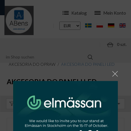
Katalog
Mein Konto
0 szt.
ONLINESHOP
ZUBEHÖR
AKCESORIA DO OPRAW
AKCESORIA DO PANELI LED
AKCESORIA DO PANELI LED
Sortieren:
Standard