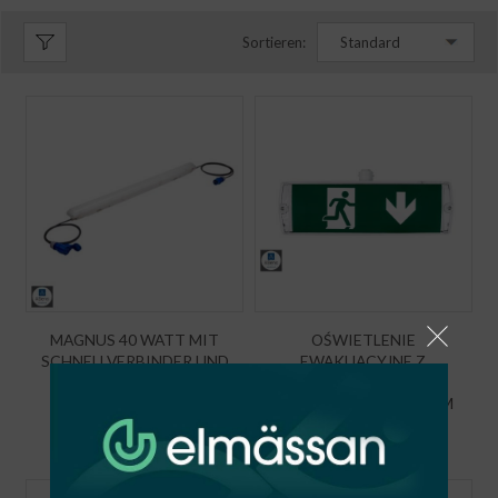
Sortieren:
Standard
MAGNUS 40 WATT MIT
OŚWIETLENIE
SCHNELLVERBINDER UND
EWAKUACYJNE Z
KABEL
SZYBKOZŁĄCZKA BEZ
KABLA Z PIKTOGRAMEM
€
113,90
€
82,58