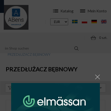
Katalog
Mein Konto
0 szt.
ONLINESHOP
ZUBEHÖR
PRZEDŁUŻACZE
PRZEDŁUŻACZ BĘBNOWY
PRZEDŁUŻACZ BĘBNOWY
Sortieren:
Standard