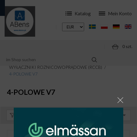
Katalog
Mein Konto
0 szt.
ONLINESHOP
MODULARE SCHALTGERÄTE
WYŁĄCZNIKI RÓŻNICOWOPRĄDOWE (RCCB)
4-POLOWE V7
4-POLOWE V7
Sortieren:
Standard