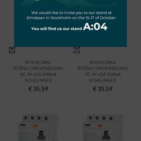
WYŁĄCZNIK
WYŁĄCZNIK
RÓŻNICOWOPRĄDOWY
RÓŻNICOWOPRĄDOWY
AC 4P 63A 300mA
AC 4P 63A 100mA
SCHELINGER
SCHELINGER
€
35,59
€
35,59