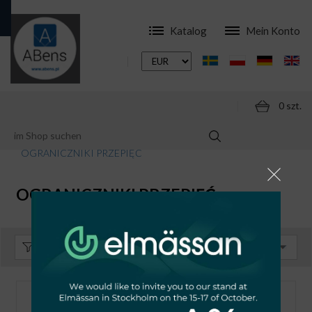
Katalog
Mein Konto
0 szt.
ONLINESHOP
WYPRZEDAŻ
APARATURA
OGRANICZNIKI PRZEPIĘĆ
OGRANICZNIKI PRZEPIĘĆ
Sortieren:
Standard