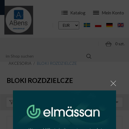
Katalog
Mein Konto
0 szt.
ONLINESHOP
MODULARE SCHALTGERÄTE
AKCESORIA
BLOKI ROZDZIELCZE
BLOKI ROZDZIELCZE
Sortieren:
Standard