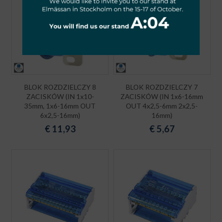
BLOK ROZDZIELCZY 8
BLOK ROZDZIELCZY 7
ZACISKÓW (IN 1x10-
ZACISKÓW (IN 1x6-16mm
35mm, 1x6-16mm OUT
OUT 4x2,5-6mm 2x2,5-
6x2,5-16mm)
16mm)
€
11,93
€
5,67