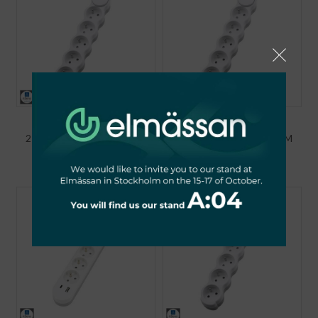
PRZEDŁUŻACZ NB 5X
PRZEDŁUŻACZ NB 5X
2P+Z+WYŁ. 1.5MM X 5.0M
2P+Z+WYŁ. 1.5MM X 3.0M
€
21,36
€
14,21