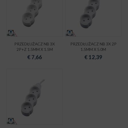
PRZEDŁUŻACZ NB 3X
PRZEDŁUŻACZ NB 3X 2P
2P+Z 1.5MM X 1.5M
1.5MM X 5.0M
€
7,66
€
12,39