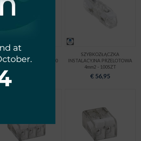
SZYBKOZŁĄCZKA
SZYBKOZŁĄCZKA
STALACYJNA 4mm2 x 2 - 100
INSTALACYJNA PRZELOTOWA
SZT
4mm2 - 100SZT
€
28,19
€
56,95