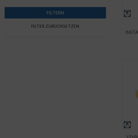
INST
SZYB