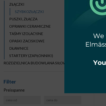
ZŁĄCZKI
SZYBKOZŁĄCZKI
PUSZKI, ZŁĄCZA
OPRAWKI CERAMICZNE
TAŚMY IZOLACYJNE
OPASKI ZACISKOWE
INST
DŁAWNICE
STARTERY (ZAPŁONNIKI)
ROZDZIELNICA BUDOWLANA SIŁOWA
Filter
Preisspanne