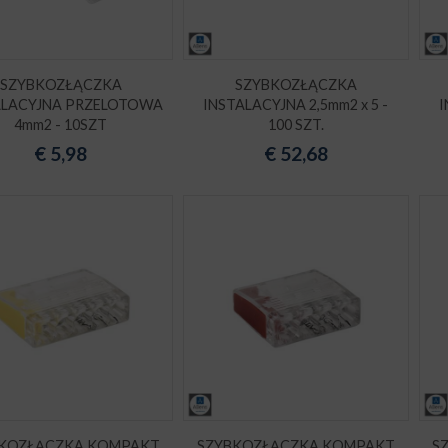
SZYBKOZŁĄCZKA
SZYBKOZŁĄCZKA
ALACYJNA PRZELOTOWA
INSTALACYJNA 2,5mm2 x 5 -
I
4mm2 - 10SZT
100 SZT.
€
5,98
€
52,68
KOZŁĄCZKA KOMPAKT
SZYBKOZŁĄCZKA KOMPAKT
S