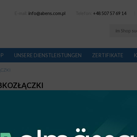
E-mail:
info@abens.com.pl
Telefon:
+48 507 57 69 14
OP
UNSERE DIENSTLEISTUNGEN
ZERTIFIKATE
K
CZKI
BKOZŁĄCZKI
1
: