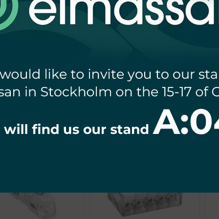
SZYBKOZŁACZKA
SZYBKOZŁACZKA
ALACYJNA 4mm2 x 5 - 25
INSTALACYJNA 4mm2 x 3 - 50
IN
SZT
SZT
€
12,24
€
17,08