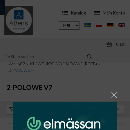
Katalog
Mein Konto
0 szt.
ONLINESHOP
MODULARE SCHALTGERÄTE
WYŁĄCZNIKI RÓŻNICOWOPRĄDOWE (RCCB)
2-POLOWE V7
2-POLOWE V7
Sortieren:
Standard