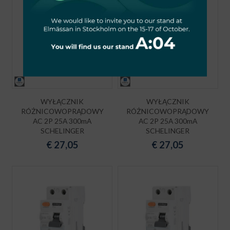
WYŁĄCZNIK
WYŁĄCZNIK
RÓŻNICOWOPRĄDOWY
RÓŻNICOWOPRĄDOWY
AC 2P 25A 300mA
AC 2P 25A 300mA
SCHELINGER
SCHELINGER
€
27,05
€
27,05