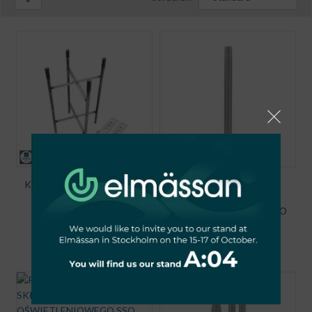
KOTWA FUNDAMENTOWA
PRZEDŁUŻKA 1M DO
DO SŁUPA
SKŁADANEGO SŁUPA
OŚWIETLENIOWEGO
OŚWIETLENIOWEGO SSO
160X160MM
SZARA
€
14,24
€
19,65