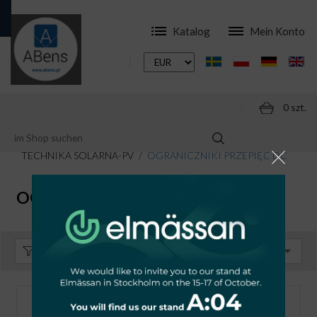
Katalog
Mein Konto
0 szt.
ONLINESHOP
MODULARE SCHALTGERÄTE
TECHNIKA SOLARNA-PV
OGRANICZNIKI PRZEPIĘĆ DC
OGRANICZNIKI PRZEPIĘĆ DC
Sortieren:
Standard