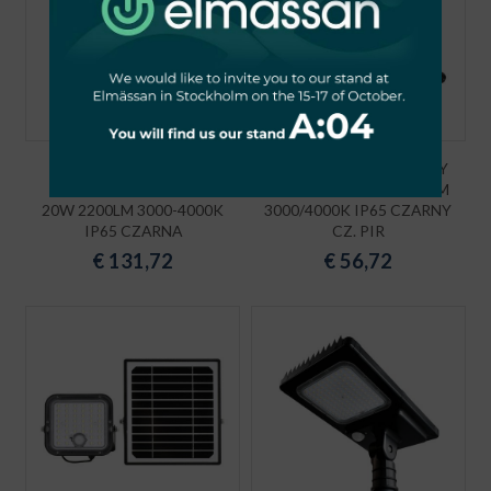
SOLARNA OPRAWA
NAŚWIETLACZ SOLARNY
PARKOWA LED SOLUM
LED SOLPAR 30W 4800LM
20W 2200LM 3000-4000K
3000/4000K IP65 CZARNY
IP65 CZARNA
CZ. PIR
€
131,72
€
56,72