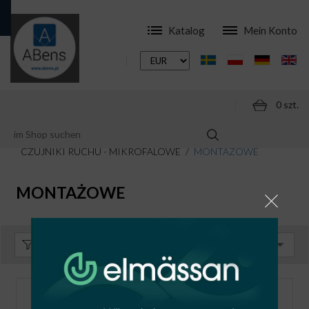
Katalog
Mein Konto
0 szt.
ONLINESHOP
ZUBEHÖR
CZUJNIKI RUCHU - MIKROFALOWE
MONTAŻOWE
MONTAŻOWE
Sortieren:
Standard