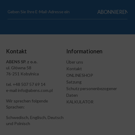
Kontakt
Informationen
ABENS SP. z o.o.
Über uns
ul. Główna 58
Kontakt
76-251 Kobylnica
ONLINESHOP
Satzung
tel. +48 507 57 69 14
Schutz personenbezogener
e-mail info@abens.com.pl
Daten
Wir sprechen folgende
KALKULATOR
Sprachen:
Schwedisch, Englisch, Deutsch
und Polnisch