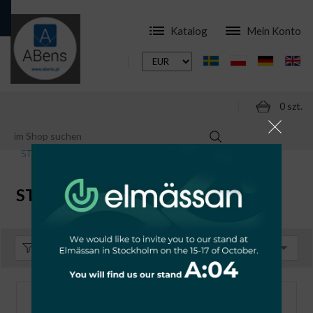
Katalog
Mein Konto
0 szt.
ONLINESHOP
KOMPONENTEN
STARTERY (ZAPŁONNIKI)
STARTERY (ZAPŁONNIKI)
Sortieren:
Standard