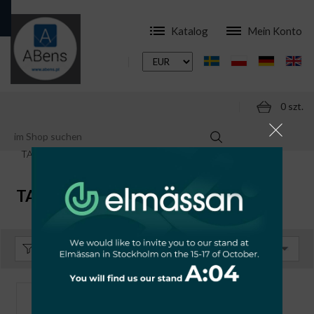
Katalog
Mein Konto
0 szt.
ONLINESHOP
KOMPONENTEN
TAŚMY IZOLACYJNE
TAŚMY SAMOWULKANIZUJĄCE
TAŚMY SAMOWULKANIZUJĄCE
Sortieren:
Standard