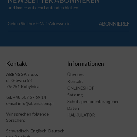
und immer auf dem Laufenden bleiben
Kontakt
Informationen
ABENS SP. z o.o.
Über uns
ul. Główna 58
Kontakt
76-251 Kobylnica
ONLINESHOP
Satzung
tel. +48 507 57 69 14
Schutz personenbezogener
e-mail info@abens.com.pl
Daten
Wir sprechen folgende
KALKULATOR
Sprachen:
Schwedisch, Englisch, Deutsch
und Polnisch