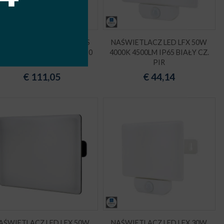
AŚWIETLACZ LED CAMPUS
NAŚWIETLACZ LED LFX 50W
W 4000K 5100lm IP66 90X90
4000K 4500LM IP65 BIAŁY CZ.
SZARY
PIR
€
111,05
€
44,14
AŚWIETLACZ LED LFX 50W
NAŚWIETLACZ LED LFX 30W