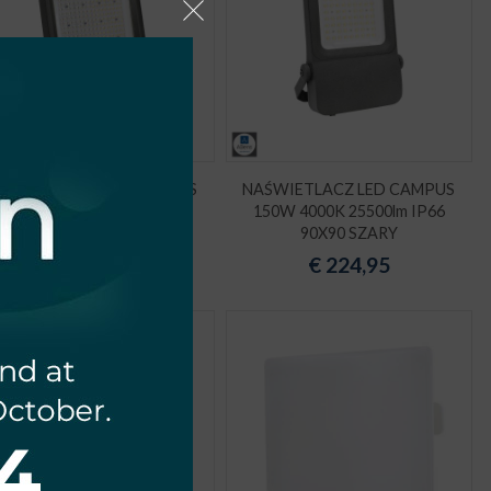
AŚWIETLACZ LED CAMPUS
NAŚWIETLACZ LED CAMPUS
200W 3000K 30000lm IP66
150W 4000K 25500lm IP66
90X90 SZARY
90X90 SZARY
€
256,27
€
224,95