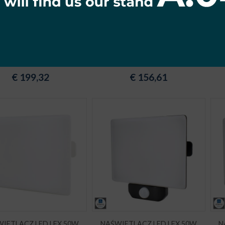
IETLACZ LED CAMPUS
NAŚWIETLACZ LED CAMPUS
N
W 4000K 17000lm IP66
60W 4000K 10200lm IP66
30
90X90 SZARY
90X90 SZARY
€
199,32
€
156,61
IETLACZ LED LFX 50W
NAŚWIETLACZ LED LFX 50W
N