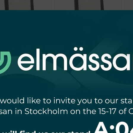
IETLACZ LED CAMPUS
NAŚWIETLACZ LED CAMPUS
N
W 4000K 42500lm IP66
200W 4000K 34000lm IP66
90X90 SZARY
90X90 SZARY
€
281,89
€
256,27