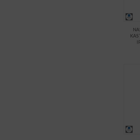
NA
KAS
I