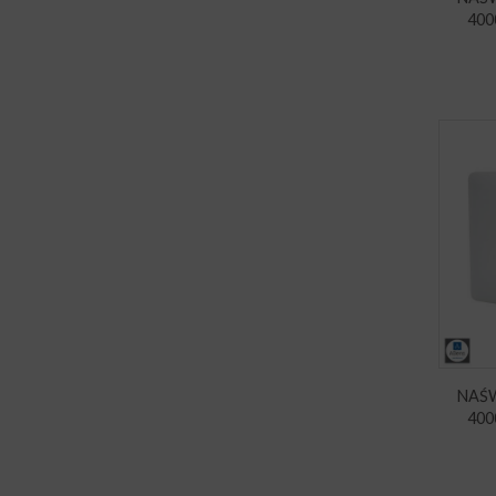
400
NAŚW
400