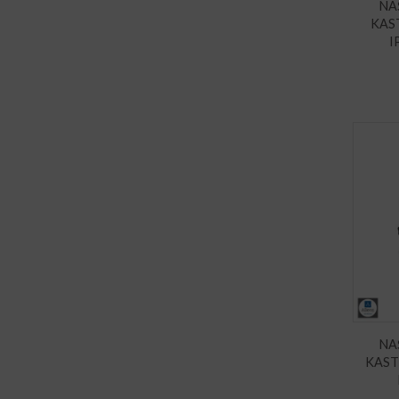
NA
KAS
I
NA
KAST