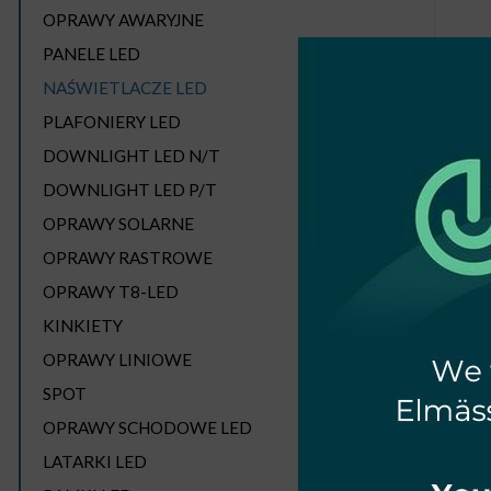
OPRAWY AWARYJNE
PANELE LED
NAŚWIETLACZE LED
PLAFONIERY LED
DOWNLIGHT LED N/T
DOWNLIGHT LED P/T
NAŚW
250
OPRAWY SOLARNE
OPRAWY RASTROWE
OPRAWY T8-LED
KINKIETY
OPRAWY LINIOWE
SPOT
OPRAWY SCHODOWE LED
LATARKI LED