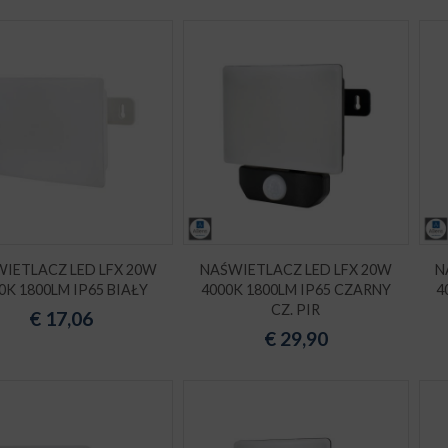
IETLACZ LED LFX 20W
NAŚWIETLACZ LED LFX 20W
N
0K 1800LM IP65 BIAŁY
4000K 1800LM IP65 CZARNY
4
CZ. PIR
€
17,06
€
29,90