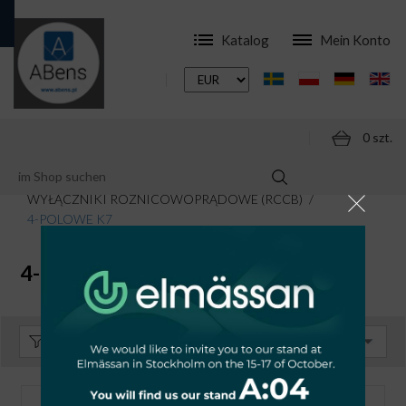
Katalog
Mein Konto
0 szt.
ONLINESHOP
MODULARE SCHALTGERÄTE
WYŁĄCZNIKI RÓŻNICOWOPRĄDOWE (RCCB)
4-POLOWE K7
4-POLOWE K7
Sortieren:
Standard