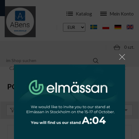
Katalog
Mein Konto
0 szt.
ONLINESHOP
ZUBEHÖR
CZUJNIKI RUCHU - NA PODCZERWIEŃ
PODTYNKOWE
PODTYNKOWE
Sortieren:
Standard