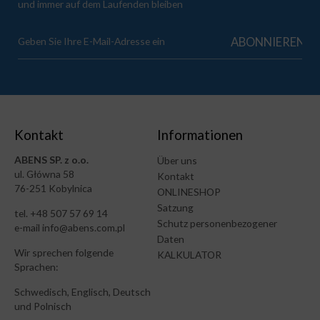
und immer auf dem Laufenden bleiben
Kontakt
Informationen
ABENS SP. z o.o.
Über uns
ul. Główna 58
Kontakt
76-251 Kobylnica
ONLINESHOP
Satzung
tel. +48 507 57 69 14
Schutz personenbezogener
e-mail info@abens.com.pl
Daten
Wir sprechen folgende
KALKULATOR
Sprachen:
Schwedisch, Englisch, Deutsch
und Polnisch